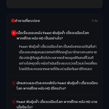
คำถามที่พบบ่อย
5 ข้อ
เนื้อเรื่องของหนัง Feast พันธุ์ขย้ำ เขี้ยวเขมือบโลก
พากย์ไทย หนัง HD เป็นอย่างไร?
Feast พันธุ์ขย้ำ เขี้ยวเขมือบโลก เป็นหนังสยองขวัญที่เล่า
เรื่องของกลุ่มคนแปลกหน้าที่ติดอยู่ในบาร์กลางทะเลทราย
ต้องต่อสู้กับฝูงสัตว์ประหลาดคล้ายมนุษย์กินคนที่โจมตี
อย่างไม่หยุดยั้ง หนังดำเนินเรื่องแบบรวดเร็วและโหดเหี้ยม
โดยมีตัวละครหลากหลายที่ต้องร่วมมือกันเอาชีวิตรอด
นักแสดงและตัวละครหลักใน Feast พันธุ์ขย้ำ เขี้ยวเขมือบ
โลก พากย์ไทย หนัง HD มีใครบ้าง?
Feast พันธุ์ขย้ำ เขี้ยวเขมือบโลก พากย์ไทย หนัง HD ฉาย
เมื่อปีอะไร?