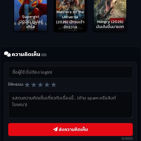
Masters of the
s
Supergirl
Universe
ือด
(2026) ซูเปอร์
Hungry (2026)
(2026) นักรบเจ้า
เกิร์ล
มันเด้งขึ้นมาแดก
จักรวาล
ความคิดเห็น
(0)
★
★
★
★
★
ให้คะแนน:
ส่งความคิดเห็น
0/800