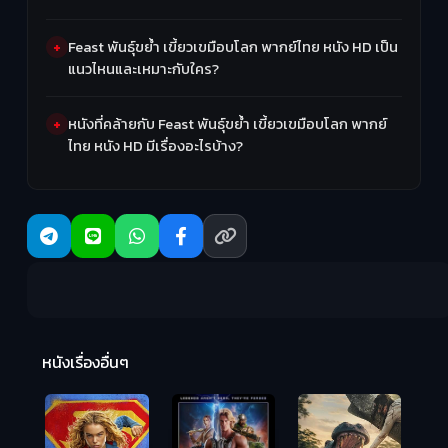
Feast พันธุ์ขย้ำ เขี้ยวเขมือบโลก พากย์ไทย หนัง HD เป็น
แนวไหนและเหมาะกับใคร?
หนังที่คล้ายกับ Feast พันธุ์ขย้ำ เขี้ยวเขมือบโลก พากย์
ไทย หนัง HD มีเรื่องอะไรบ้าง?
R
2:
หนังเรื่องอื่นๆ