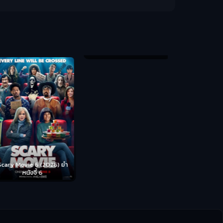
Backrooms (
ห้อง
cary Movie 6 (2026) ยำ
Disclosure Day (2026) วัน
หนังจี้ 6
เปิดโปง ไขปริศนาลวงโลก