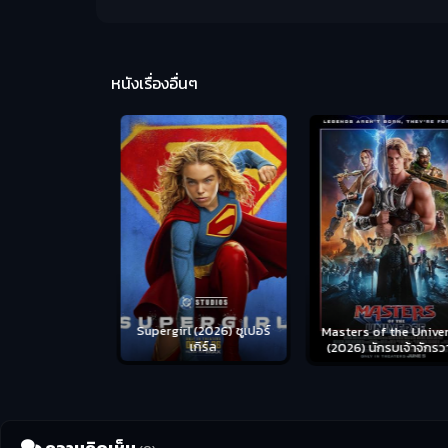
หนังเรื่องอื่นๆ
us (2026) คน
Supergirl (2026) ซูเปอร์
Masters of the Univer
อดระห่ำ
เกิร์ล
(2026) นักรบเจ้าจักรว