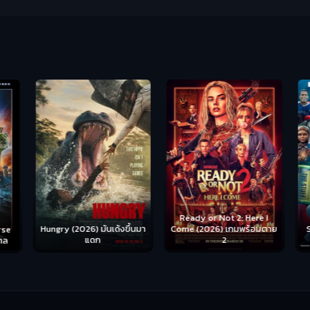
Ready or Not 2: Here I
Hungry (2026) มันเด้งขึ้นมา
Come (2026) เกมพร้อมตาย
S
se
แดก
2
าล