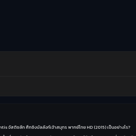
tis จัสติซลีก ศึกชิงบัลลังก์เจ้าสมุทร พากย์ไทย HD (2015) เป็นอย่างไร?