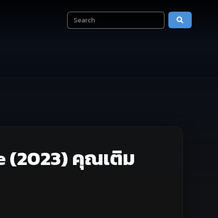
e (2023) คุณเติม