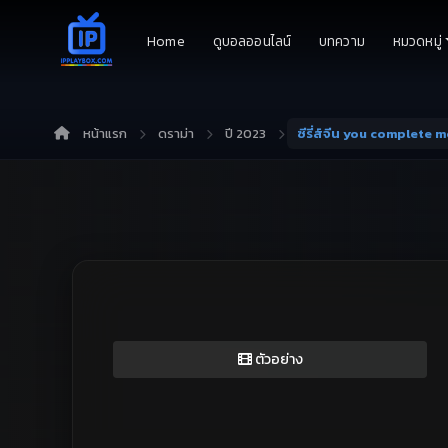
Home
ดูบอลออนไลน์
บทความ
หมวดหมู่
หน้าแรก
ดราม่า
ปี 2023
ซีรี่ส์จีน you complete 
ตัวอย่าง