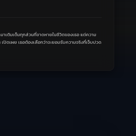
ข้ามาเติมเต็มทุกส่วนที่ขาดหายในชีวิตของเธอ แต่ความ
 เปิดเผย เธอต้องเลือกว่าจะยอมรับความจริงที่เจ็บปวด