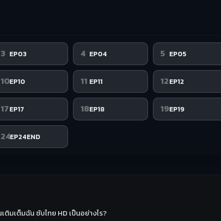
3
4
5
EP03
EP04
EP05
10
11
12
EP10
EP11
EP12
17
18
19
EP17
EP18
EP19
24
EP24END
ณเติมเต็มฉัน ซับไทย HD เป็นอย่างไร?