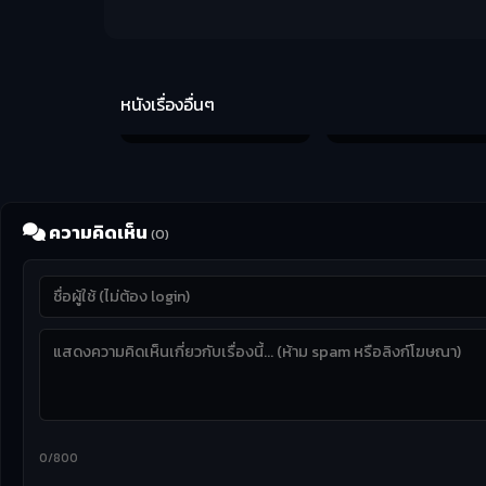
หนังเรื่องอื่นๆ
(2026) ซูเปอร์
Masters of the Universe
Hungry (2026) มันเด้งขึ้
กิร์ล
(2026) นักรบเจ้าจักรวาล
แดก
ความคิดเห็น
(0)
0/800