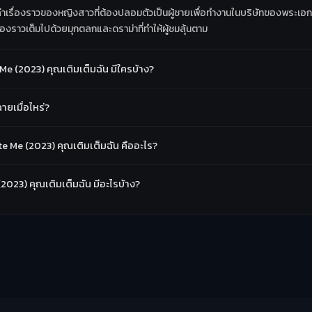
่าเรื่องราวของหญิงสาวที่ต้องปลอมตัวเป็นผู้ชายเพื่อทำงานในบริษัทของพระเอก ซึ่ง
่องราวเต็มไปด้วยมุกตลกและดราม่าที่ทำให้ผู้ชมลุ้นตาม
Me (2023) คุณเติมเต็มฉัน มีใครบ้าง?
ายเมื่อไหร่?
e Me (2023) คุณเติมเต็มฉัน คืออะไร?
 (2023) คุณเติมเต็มฉัน มีอะไรบ้าง?