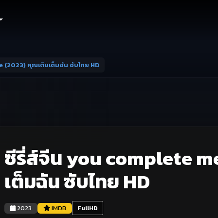
me (2023) คุณเติมเต็มฉัน ซับไทย HD
ซีรี่ส์จีน you complete m
เต็มฉัน ซับไทย HD
2023
IMDB
FullHD