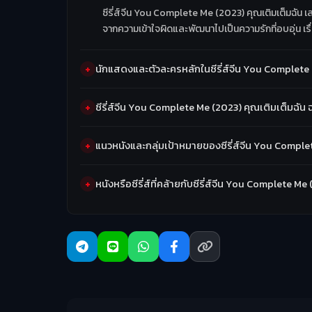
ซีรี่ส์จีน You Complete Me (2023) คุณเติมเต็มฉัน เล
จากความเข้าใจผิดและพัฒนาไปเป็นความรักที่อบอุ่น เรื
นักแสดงและตัวละครหลักในซีรี่ส์จีน You Complete 
ซีรี่ส์จีน You Complete Me (2023) คุณเติมเต็มฉัน ฉ
แนวหนังและกลุ่มเป้าหมายของซีรี่ส์จีน You Complet
หนังหรือซีรี่ส์ที่คล้ายกับซีรี่ส์จีน You Complete Me