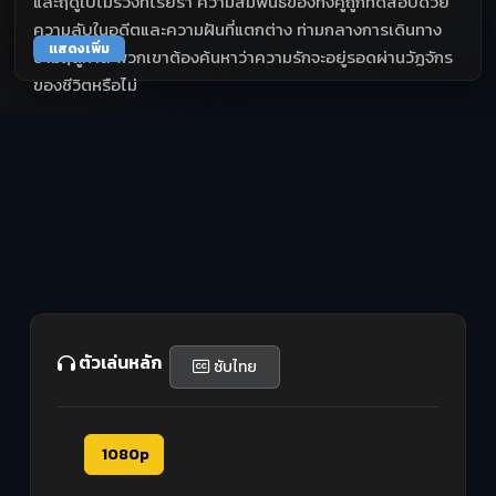
และฤดูใบไม้ร่วงที่โรยรา ความสัมพันธ์ของทั้งคู่ถูกทดสอบด้วย
ความลับในอดีตและความฝันที่แตกต่าง ท่ามกลางการเดินทาง
แสดงเพิ่ม
ข้ามฤดูกาล พวกเขาต้องค้นหาว่าความรักจะอยู่รอดผ่านวัฏจักร
ของชีวิตหรือไม่
ตัวเล่นหลัก
ซับไทย
1080p