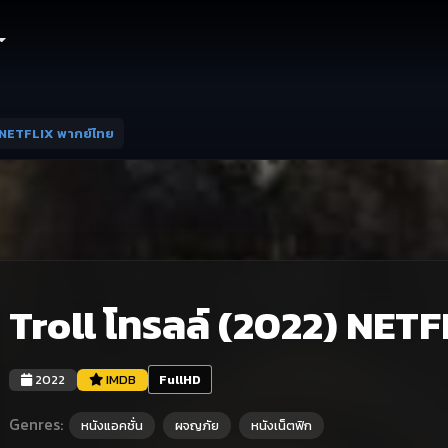
) NETFLIX พากย์ไทย
Troll โทรลล์ (2022) NET
2022
IMDB
FullHD
Genres:
หนังแอคชั่น
ผจญภัย
หนังเน็ตฟิก