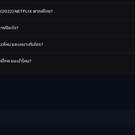
์ (2022) NETFLIX พากย์ไทย?
ฉายปีอะไร?
แนวไหน และเหมาะกับใคร?
ากย์ไทย แนะนำไหม?