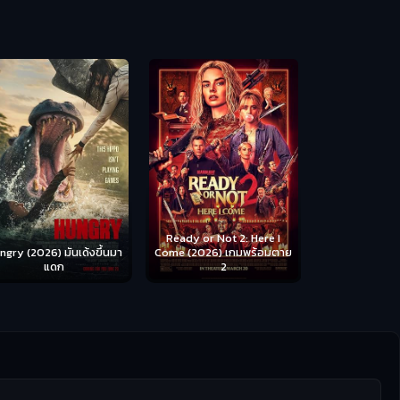
Scary Movie 
หนังจี
Ready or Not 2: Here I
ngry (2026) มันเด้งขึ้นมา
Come (2026) เกมพร้อมตาย
แดก
2