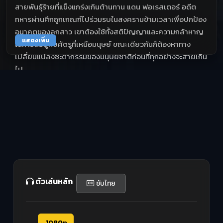
สายพันธุ์ร้ายที่แข็งแกร่งเกินต้านทาน แดน ฟอเรสเตอร์ อดีต
ทหารผ่านศึกถูกเกณฑ์ไปร่วมรบในสงครามข้ามเวลาเพื่อปกป้อง
อนาคตของลูกสาว เขาต้องใช้ทั้งสติปัญญาและความกล้าหาญ
แสดงเพิ่ม
ในการต่อสู้กับศัตรูที่เหนือมนุษย์ ขณะเดียวกันก็ต้องหาทาง
เปลี่ยนแปลงชะตากรรมของมนุษยชาติก่อนที่ทุกอย่างจะสายเกิน
ไป
ตัวเล่นหลัก
ซับไทย
1080p