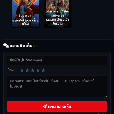
Masters of the
s
Supergirl
Universe
ือด
(2026) ซูเปอร์
Hungry (2026)
(2026) นักรบเจ้า
เกิร์ล
มันเด้งขึ้นมาแดก
จักรวาล
ความคิดเห็น
(0)
★
★
★
★
★
ให้คะแนน:
ส่งความคิดเห็น
0/800