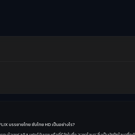
TFLIX บรรยายไทย ซับไทย HD เป็นอย่างไร?
องโจเซฟ ลูอิส เฟอร์นันเดซ หรือที่รู้จักในชื่อ 'ราชาโลมา' ซึ่งเป็นนักฝึกโลมาช