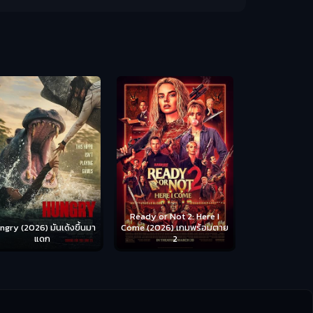
Scary Movie 
หนังจี
Ready or Not 2: Here I
ngry (2026) มันเด้งขึ้นมา
Come (2026) เกมพร้อมตาย
แดก
2