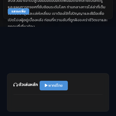
สืบสวนนำเขาไปสู่เงื้อมมือของอดีตพันธมิตรที่กลายเป็นศัตรู
และแผนการทรยศที่ซับซ้อนระดับโลก ท่ามกลางการไล่ล่าที่เต็ม
แสดงเพิ่ม
ไปด้วยอาวุธและเล่ห์เหลี่ยม เขาต้องใช้ทั้งปัญญาและฝีมือเพื่อ
เปิดโปงผู้อยู่เบื้องหลัง ก่อนที่ความลับที่ถูกฝังจะคร่าชีวิตเขาและ
ทุกคนที่เกี่ยวข้อง
ตัวเล่นหลัก
พากย์ไทย