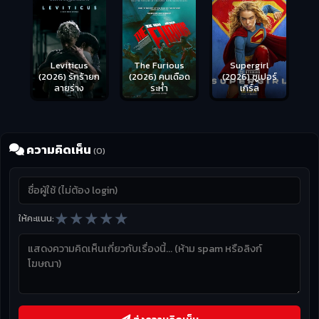
Leviticus
The Furious
Supergirl
(2026) รักร้ายก
(2026) คนเดือด
(2026) ซูเปอร์
ลายร่าง
ระห่ำ
เกิร์ล
ความคิดเห็น
(0)
★
★
★
★
★
ให้คะแนน: