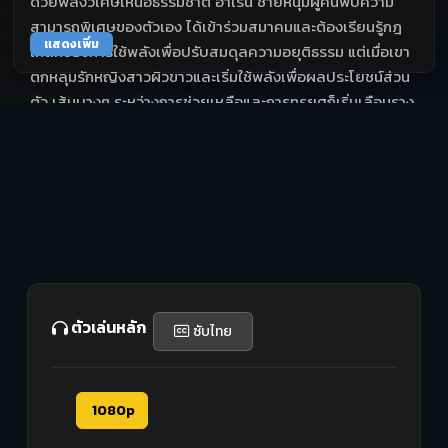
ด้วยพลังวิเศษเหนือธรรมชาติ อาเรน ชายหนุ่มผู้ค้นพบความ
สามารถพิเศษของตัวเอง ได้เข้าร่วมสมาคมและต้องเรียนรู้กฎ
แสดงเพิ่ม
เหล็กของการใช้พลังเพื่อปรับสมดุลความอยุติธรรม แต่เมื่อเขา
ตกหลุมรักหญิงสาวผิวขาวและเริ่มใช้พลังเพื่อผลประโยชน์ส่วน
ตัว เส้นบางๆ ระหว่างการช่วยเหลือและการทรยศก็เริ่มเลือนราง
ความขัดแย้งภายในสมาคมและโลกภายนอกกำลังจะปะทุขึ้นใน
แบบที่ไม่มีใครคาดคิด
ตัวเล่นหลัก
ซับไทย
1080p