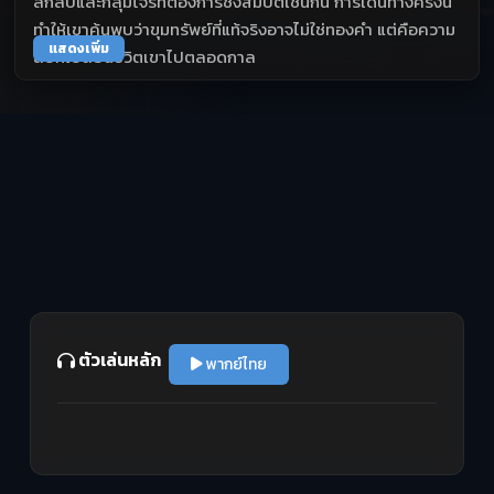
ลึกลับและกลุ่มโจรที่ต้องการชิงสมบัติเช่นกัน การเดินทางครั้งนี้
ทำให้เขาค้นพบว่าขุมทรัพย์ที่แท้จริงอาจไม่ใช่ทองคำ แต่คือความ
แสดงเพิ่ม
ลับที่เปลี่ยนชีวิตเขาไปตลอดกาล
ตัวเล่นหลัก
พากย์ไทย