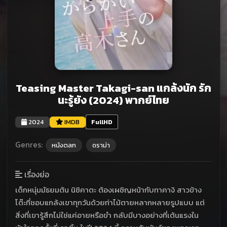
Teasing Master Takagi-san แกล้งนัก รัก
นะรู้ยัง (2024) พากย์ไทย
2024
IMDB
FullHD
Genres:
หนังตลก
ดราม่า
เรื่องย่อ
เด็กหนุ่มมัธยมต้น นิชิคาตะ ต้องเผชิญหน้ากับทาคางิ สาวข้าง
โต๊ะที่ชอบแกล้งเขาทุกวันด้วยท่าไม้ตายหลากหลายรูปแบบ แต่
สิ่งที่เขารู้สึกไม่ใช่แค่อายหรือขำ กลับมีบางอย่างที่เต้นแรงใน