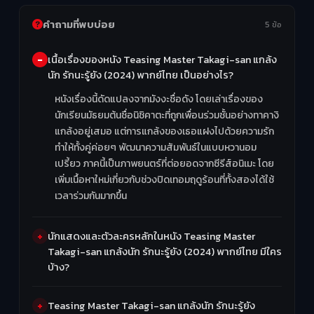
คำถามที่พบบ่อย
5 ข้อ
เนื้อเรื่องของหนัง Teasing Master Takagi-san แกล้ง
นัก รักนะรู้ยัง (2024) พากย์ไทย เป็นอย่างไร?
หนังเรื่องนี้ดัดแปลงจากมังงะชื่อดัง โดยเล่าเรื่องของ
นักเรียนมัธยมต้นชื่อนิชิคาตะที่ถูกเพื่อนร่วมชั้นอย่างทาคางิ
แกล้งอยู่เสมอ แต่การแกล้งของเธอแฝงไปด้วยความรัก
ทำให้ทั้งคู่ค่อยๆ พัฒนาความสัมพันธ์ในแบบหวานอม
เปรี้ยว ภาคนี้เป็นภาพยนตร์ที่ต่อยอดจากซีรีส์อนิเมะ โดย
เพิ่มเนื้อหาใหม่เกี่ยวกับช่วงปิดเทอมฤดูร้อนที่ทั้งสองได้ใช้
เวลาร่วมกันมากขึ้น
นักแสดงและตัวละครหลักในหนัง Teasing Master
Takagi-san แกล้งนัก รักนะรู้ยัง (2024) พากย์ไทย มีใคร
บ้าง?
Teasing Master Takagi-san แกล้งนัก รักนะรู้ยัง