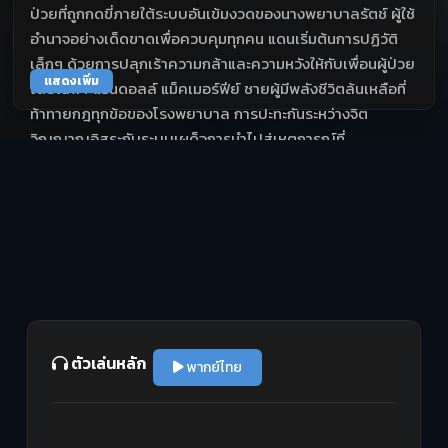
ป่วยที่ถูกกดขี่ภายใต้ระบบอันเข้มงวดของนางพยาบาลรัตช์ ผู้ใช้
อำนาจอย่างเด็ดขาดเพื่อควบคุมทุกคน แดนเริ่มต้นการปฏิวัติ
เล็กๆ ด้วยการปลุกเร้าความกล้าและความหวังให้กับเพื่อนผู้ป่วย
แสดงเพิ่ม
โดยเฉพาะแรนดอลล์ แม็คเมอร์ฟีย์ ชายผู้มีพลังชีวิตล้นเหลือที่
ท้าทายกฎทุกข้อของโรงพยาบาล การปะทะกันระหว่างจิต
วิญญาณอิสระกับระบบเผด็จการนำไปสู่เหตุการณ์ที่
เปลี่ยนแปลงชีวิตทุกคนในวอร์ดอย่างไม่มีวันลืม
ตัวเล่นหลัก
พากย์ไทย