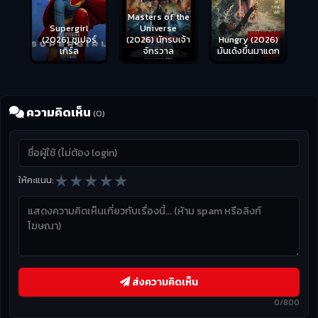
Masters of the
s
Supergirl
Universe
ือด
(2026) ซูเปอร์
Hungry (2026)
(2026) นักรบเจ้า
เกิร์ล
มันเด้งขึ้นมาแดก
จักรวาล
ความคิดเห็น
(0)
★
★
★
★
★
ให้คะแนน:
ส่งความคิดเห็น
0/800