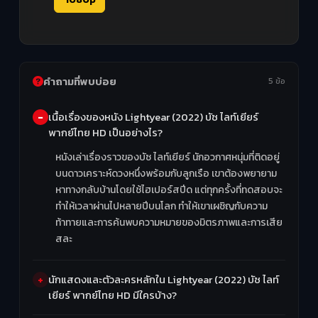
คำถามที่พบบ่อย
5 ข้อ
เนื้อเรื่องของหนัง Lightyear (2022) บัซ ไลท์เยียร์
พากย์ไทย HD เป็นอย่างไร?
หนังเล่าเรื่องราวของบัซ ไลท์เยียร์ นักอวกาศหนุ่มที่ติดอยู่
บนดาวเคราะห์ดวงหนึ่งพร้อมกับลูกเรือ เขาต้องพยายาม
หาทางกลับบ้านโดยใช้ไฮเปอร์สปีด แต่ทุกครั้งที่ทดสอบจะ
ทำให้เวลาผ่านไปหลายปีบนโลก ทำให้เขาเผชิญกับความ
ท้าทายและการค้นพบความหมายของมิตรภาพและการเสีย
สละ
นักแสดงและตัวละครหลักใน Lightyear (2022) บัซ ไลท์
เยียร์ พากย์ไทย HD มีใครบ้าง?