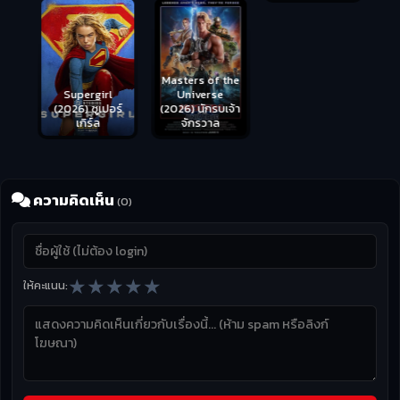
Masters of the
s
Supergirl
Universe
ือด
(2026) ซูเปอร์
Hungry (2026)
(2026) นักรบเจ้า
เกิร์ล
มันเด้งขึ้นมาแดก
จักรวาล
ความคิดเห็น
(0)
★
★
★
★
★
ให้คะแนน: