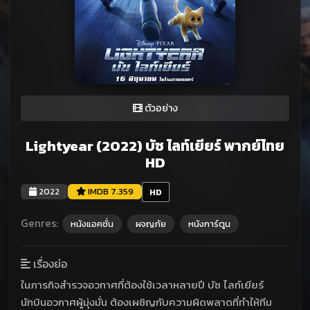
ตัวอย่าง
Lightyear (2022) บัซ ไลท์เยียร์ พากย์ไทย
HD
2022
IMDB 7.359
HD
Genres:
หนังแอคชั่น
ผจญภัย
หนังการ์ตูน
เรื่องย่อ
ในภารกิจสำรวจอวกาศที่ต้องใช้เวลาหลายปี บัซ ไลท์เยียร์
นักบินอวกาศผู้มุ่งมั่น ต้องเผชิญกับความผิดพลาดที่ทำให้ทีม