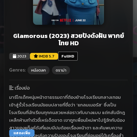
Glamorous (2023) สวยปังดังฝัน พากย์
ไทย HD
2023
IMDB 5.7
FullHD
Genres:
หนังตลก
ดราม่า
เรื่องย่อ
มาร์โกเด็กหนุ่มหน้าตาธรรมดาที่ต้องย้ายโรงเรียนกลางเทอม
เข้าสู่รั้วโรงเรียนมัธยมปลายที่ชื่อว่า ‘แกลมเมอรัส’ ซึ่งเป็น
โรงเรียนที่นักเรียนทุกคนสวยหล่อราวกับนางแบบ แต่กลับมีกฎ
เหล็กห้ามทำตัวขี้เหร่เด็ดขาด เขาถูกเพื่อนใหม่พาไปรู้จักกับน้อง
สาวของแก๊งค์ดังที่แอบมีปมด้อยเรื่องหน้าตา และค้นพบความ
แสดงเพิ่ม
ลับดำมืดเบื้องหลังความปังของโรงเรียนที่ซ่อนอยู่ใต้เครื่องสำ