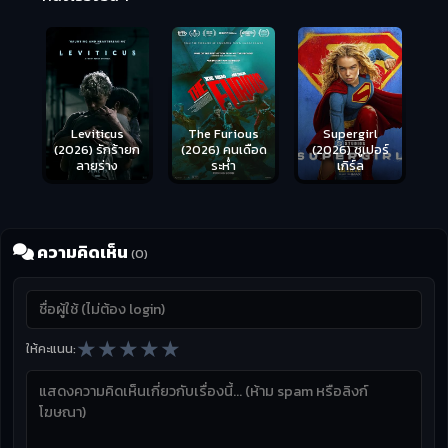
Leviticus
The Furious
Supergirl
(2026) รักร้ายก
(2026) คนเดือด
(2026) ซูเปอร์
ลายร่าง
ระห่ำ
เกิร์ล
ความคิดเห็น
(0)
★
★
★
★
★
ให้คะแนน: