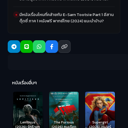
มีหนังเรื่องไหนที่คล้ายกับ E-Sarn Tootsie Part 1 อีสาน
ตุ๊ดซี่ ภาค 1 หนังฟรี พากย์ไทย (2024) แนะนำบ้าง?
Ma
หนังเรื่องอื่นๆ
(2
Leviticus
The Furious
Supergirl
(2026) รักร้ายก
(2026) คนเดือด
(2026) ซูเปอร์