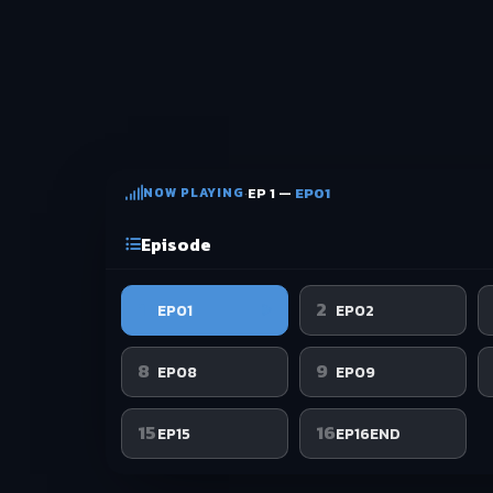
NOW PLAYING
·
EP 1 —
EP01
Episode
1
2
EP01
EP02
8
9
EP08
EP09
15
16
EP15
EP16END