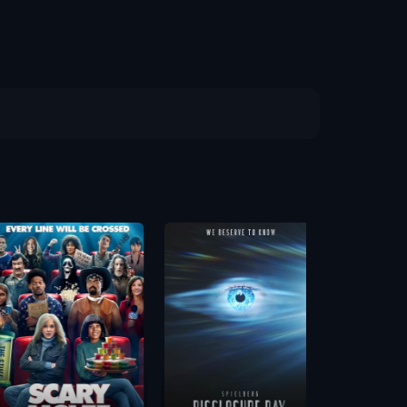
Backrooms (
ห้อง