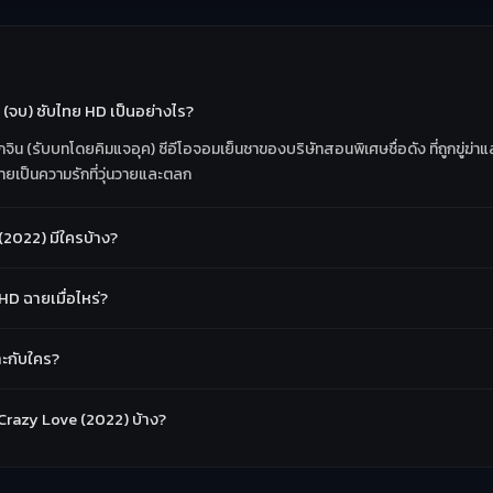
ย (จบ) ซับไทย HD เป็นอย่างไร?
โกจิน (รับบทโดยคิมแจอุค) ซีอีโอจอมเย็นชาของบริษัทสอนพิเศษชื่อดัง ที่ถูกขู่ฆ่
ายเป็นความรักที่วุ่นวายและตลก
(2022) มีใครบ้าง?
 HD ฉายเมื่อไหร่?
าะกับใคร?
หลี Crazy Love (2022) บ้าง?