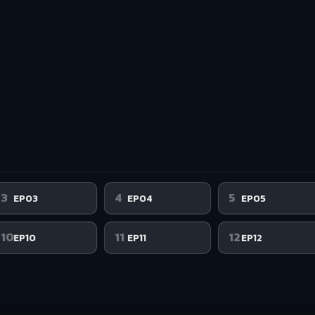
3
4
5
EP03
EP04
EP05
10
11
12
EP10
EP11
EP12