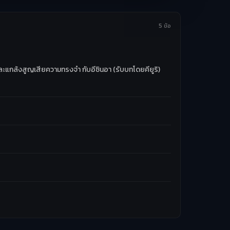
5 ข้อ
าและแกล้งสูญเสียความทรงจำ กับอีซินอา (รับบทโดยคียูริ)