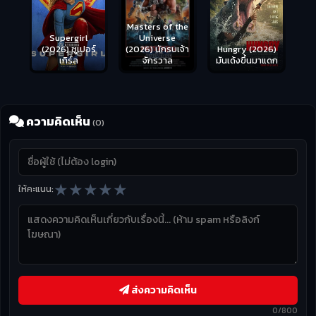
Masters of the
s
Supergirl
Universe
ือด
(2026) ซูเปอร์
Hungry (2026)
(2026) นักรบเจ้า
เกิร์ล
มันเด้งขึ้นมาแดก
จักรวาล
ความคิดเห็น
(0)
★
★
★
★
★
ให้คะแนน:
ส่งความคิดเห็น
0/800