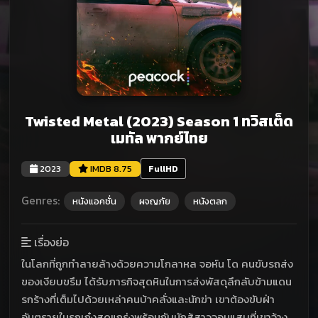
Twisted Metal (2023) Season 1 ทวิสเต็ด
เมทัล พากย์ไทย
2023
IMDB 8.75
FullHD
Genres:
หนังแอคชั่น
ผจญภัย
หนังตลก
เรื่องย่อ
ในโลกที่ถูกทำลายล้างด้วยความโกลาหล จอห์น โด คนขับรถส่ง
ของเงียบขรึม ได้รับภารกิจสุดหินในการส่งพัสดุลึกลับข้ามแดน
รกร้างที่เต็มไปด้วยเหล่าคนบ้าคลั่งและนักฆ่า เขาต้องขับฝ่า
อันตรายในรถเก๋งสุดแกร่งพร้อมกับนักสู้สาวจอมแสบที่เขาจ้าง