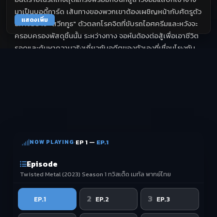
มาเป็นบอดี้การ์ด เส้นทางของพวกเขาต้องเผชิญหน้ากับศัตรูตัว
แสดงเพิ่ม
ฉกาจอย่าง "สวีททูธ" ตัวตลกโรคจิตที่ขับรถไอศครีมและหวังจะ
ครอบครองพัสดุชิ้นนั้น ระหว่างทาง จอห์นต้องต่อสู้เพื่อเอาชีวิต
รอดและค้นหาความจริงเกี่ยวกับอดีตของตัวเองที่เชื่อมโยงกับ
ภารกิจครั้งนี้
NOW PLAYING
·
EP 1 —
EP.1
Episode
Twisted Metal (2023) Season 1 ทวิสเต็ด เมทัล พากย์ไทย
1
2
3
EP.1
EP.2
EP.3