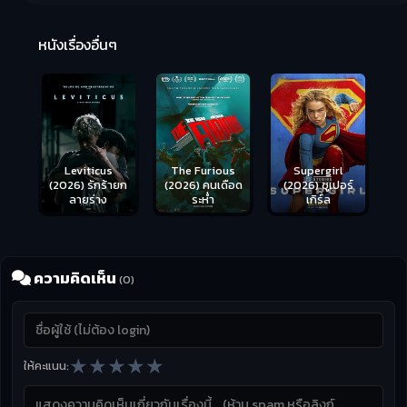
Ma
หนังเรื่องอื่นๆ
(2
Leviticus
The Furious
Supergirl
(2026) รักร้ายก
(2026) คนเดือด
(2026) ซูเปอร์
ลายร่าง
ระห่ำ
เกิร์ล
ความคิดเห็น
(0)
★
★
★
★
★
ให้คะแนน: