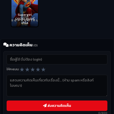
s
Supergirl
ือด
(2026) ซูเปอร์
เกิร์ล
ความคิดเห็น
(0)
★
★
★
★
★
ให้คะแนน:
ส่งความคิดเห็น
0/800