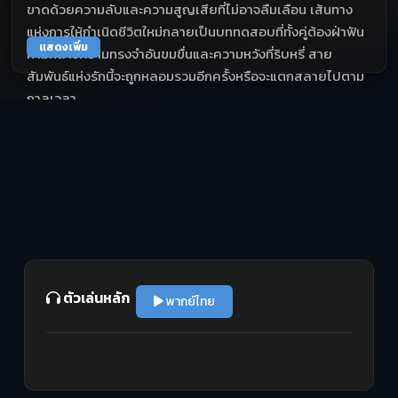
ขาดด้วยความลับและความสูญเสียที่ไม่อาจลืมเลือน เส้นทาง
แห่งการให้กำเนิดชีวิตใหม่กลายเป็นบททดสอบที่ทั้งคู่ต้องฝ่าฟัน
แสดงเพิ่ม
ท่ามกลางความทรงจำอันขมขื่นและความหวังที่ริบหรี่ สาย
สัมพันธ์แห่งรักนี้จะถูกหลอมรวมอีกครั้งหรือจะแตกสลายไปตาม
กาลเวลา
ตัวเล่นหลัก
พากย์ไทย