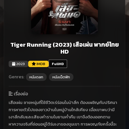
Tiger Running (2023) เสือเผ่น พากย์ไทย
HD
2023
IMDB
FullHD
Genres:
หนังตลก
หนังเน็ตฟิก
เรื่องย่อ
เสือเผ่น ชายหนุ่มที่ใช้ชีวิตเร่ร่อนในป่าลึก ต้องเผชิญกับปริศนา
การหายตัวไปของชาวบ้านในหมู่บ้านใกล้เคียง เมื่อเขาพบว่ามี
เงาลึกลับและเสียงคำรามในยามค่ำคืน เขาจึงต้องออกตาม
หาความจริงที่ซ่อนอยู่ใต้ร่มเงาของขุนเขา การผจญภัยครั้งนี้จะ