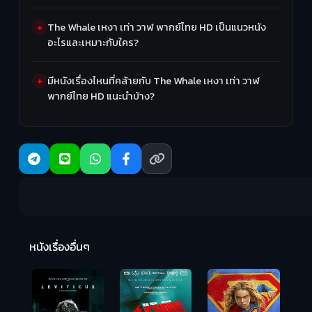
The Whale เหงา เท่า วาฬ พากย์ไทย HD เป็นแนวหนัง
อะไรและเหมาะกับใคร?
มีหนังเรื่องไหนที่คล้ายกับ The Whale เหงา เท่า วาฬ
พากย์ไทย HD แนะนำบ้าง?
Ma
หนังเรื่องอื่นๆ
(2