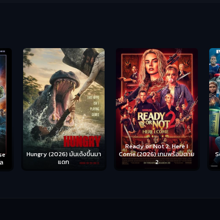
Ready or Not 2: Here I
Hungry (2026) มันเด้งขึ้นมา
Come (2026) เกมพร้อมตาย
S
se
แดก
2
าล