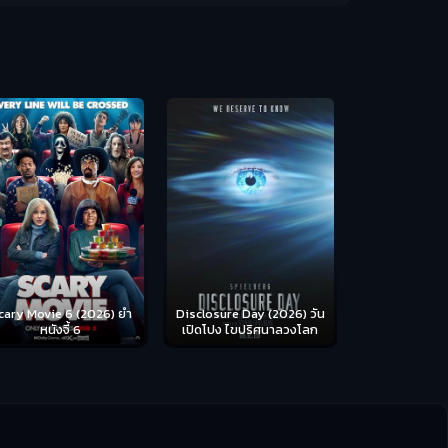
Backrooms (
ห้อง
cary Movie 6 (2026) ยำ
Disclosure Day (2026) วัน
หนังจี้ 6
เปิดโปง ไขปริศนาลวงโลก