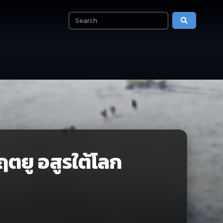
ตยู อสูรใต้โลก