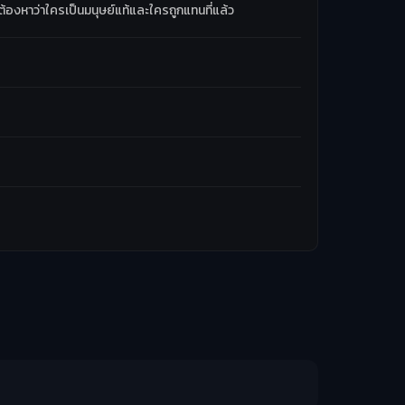
้องหาว่าใครเป็นมนุษย์แท้และใครถูกแทนที่แล้ว