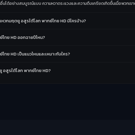
วิตอื่นได้อย่างสมบูรณ์แบบ ความหวาดระแวงและความตึงเครียดเกิดขึ้นเมื่อพวกเขาต
แหวกมฤตยู อสูรใต้โลก พากย์ไทย HD มีใครบ้าง?
กย์ไทย HD ออกฉายปีไหน?
กย์ไทย HD เป็นแนวไหนและเหมาะกับใคร?
ยู อสูรใต้โลก พากย์ไทย HD?