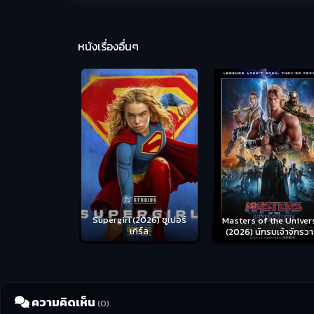
หนังเรื่องอื่นๆ
us (2026) คน
Supergirl (2026) ซูเปอร์
Masters of the Univer
อดระห่ำ
เกิร์ล
(2026) นักรบเจ้าจักรว
ความคิดเห็น
(0)