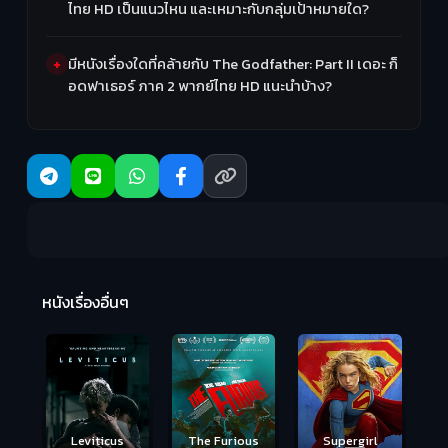
ไทย HD เป็นแนวไหน และเหมาะกับกลุ่มเป้าหมายใด?
มีหนังเรื่องใดที่คล้ายกับ The Godfather: Part II เดอะ ก็
อดฟาเธอร์ ภาค 2 พากย์ไทย HD แนะนำบ้าง?
Ma
หนังเรื่องอื่นๆ
(2
Leviticus
The Furious
Supergirl