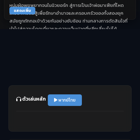
หนุ่มผู้อพยพยากจนในนิวยอร์ก สู่การเป็นเจ้าพ่อมาเฟียที่โหด
แสดงเพิ่ม
เหี้ยม การต่อสู้เพื่อรักษาอำนาจและครอบครัวของทั้งสองยุค
สมัยถูกถักทอเข้าด้วยกันอย่างซับซ้อน ท่ามกลางการตัดสินใจที่
นำไปสู่ความโดดเดี่ยวและความเจ็บปวดที่หลีกเลี่ยงไม่ได้
ตัวเล่นหลัก
พากย์ไทย