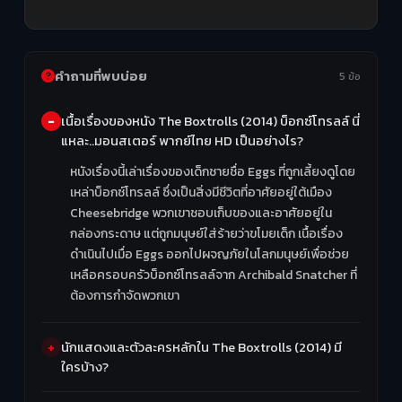
คำถามที่พบบ่อย
5 ข้อ
เนื้อเรื่องของหนัง The Boxtrolls (2014) บ็อกซ์โทรลล์ นี่
แหละ..มอนสเตอร์ พากย์ไทย HD เป็นอย่างไร?
หนังเรื่องนี้เล่าเรื่องของเด็กชายชื่อ Eggs ที่ถูกเลี้ยงดูโดย
เหล่าบ็อกซ์โทรลล์ ซึ่งเป็นสิ่งมีชีวิตที่อาศัยอยู่ใต้เมือง
Cheesebridge พวกเขาชอบเก็บของและอาศัยอยู่ใน
กล่องกระดาษ แต่ถูกมนุษย์ใส่ร้ายว่าขโมยเด็ก เนื้อเรื่อง
ดำเนินไปเมื่อ Eggs ออกไปผจญภัยในโลกมนุษย์เพื่อช่วย
เหลือครอบครัวบ็อกซ์โทรลล์จาก Archibald Snatcher ที่
ต้องการกำจัดพวกเขา
นักแสดงและตัวละครหลักใน The Boxtrolls (2014) มี
ใครบ้าง?