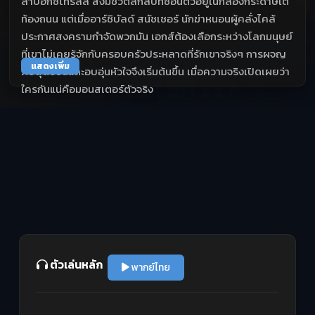
ล่าบ็อกซ์โทรลล์ สิ่งมีชีวิตลึกลับที่ซ่อนตัวอยู่ในกล่องกระดาษใต้
ท้องถนน แต่เมื่ออาร์ชิบัลด์ สนัชเชอร์ นักฆ่าหนอนผู้คลั่งไคล้
ประกาศสงครามกำจัดพวกมัน เอกส์ต้องเลือกระหว่างโลกมนุษย์
ที่เขาไม่เคยรู้จักกับครอบครัวประหลาดที่รักเขาจริงๆ การผจญ
แสดงเพิ่ม
ภัยสุดป่วนและอบอุ่นหัวใจจึงเริ่มต้นขึ้น เมื่อความจริงเปิดเผยว่า
ใครกันแน่คือมอนสเตอร์ตัวจริง
ตัวเล่นหลัก
พากย์ไทย