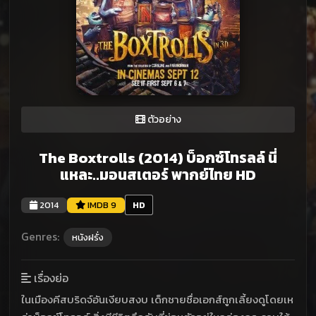
ตัวอย่าง
The Boxtrolls (2014) บ็อกซ์โทรลล์ นี่
แหละ..มอนสเตอร์ พากย์ไทย HD
2014
IMDB 9
HD
Genres:
หนังฝรั่ง
เรื่องย่อ
ในเมืองคีสบริดจ์อันเงียบสงบ เด็กชายชื่อเอกส์ถูกเลี้ยงดูโดยเห