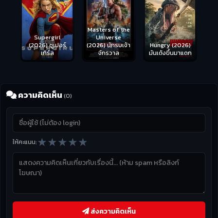
Masters of the
s
Supergirl
Universe
ือด
(2026) ซูเปอร์
Hungry (2026)
(2026) นักรบเจ้า
เกิร์ล
มันเด้งขึ้นมาแดก
จักรวาล
ความคิดเห็น
(0)
★
★
★
★
★
ให้คะแนน:
ส่งความคิดเห็น