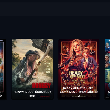
Ready or Not 2: Here I
Hungry (2026) มันเด้งขึ้นมา
Come (2026) เกมพร้อมตาย
S
se
แดก
2
าล