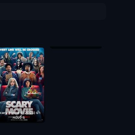
Backrooms (
ห้อง
cary Movie 6 (2026) ยำ
Disclosure Day (2026) วัน
หนังจี้ 6
เปิดโปง ไขปริศนาลวงโลก