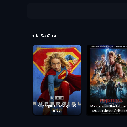
หนังเรื่องอื่นๆ
us (2026) คน
Supergirl (2026) ซูเปอร์
Masters of the Univer
อดระห่ำ
เกิร์ล
(2026) นักรบเจ้าจักรว