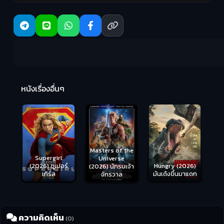
R
2:
หนังเรื่องอื่นๆ
Masters of the
s
Supergirl
Universe
ือด
(2026) ซูเปอร์
Hungry (2026)
(2026) นักรบเจ้า
เกิร์ล
มันเด้งขึ้นมาแดก
จักรวาล
ความคิดเห็น
(0)