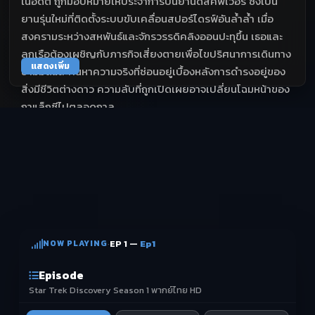
ในอดีต ถูกมอบหมายให้ประจำการบนยานดิสคัฟเวอรี ซึ่งเป็น
ยานรุ่นใหม่ที่ติดตั้งระบบขับเคลื่อนสปอร์ไดรฟ์อันล้ำล้ำ เมื่อ
สงครามระหว่างสหพันธ์และจักรวรรดิคลิงออนปะทุขึ้น เธอและ
ลูกเรือต้องเผชิญกับภารกิจเสี่ยงตายเพื่อไขปริศนาการเดินทาง
แสดงเพิ่ม
ข้ามมิติและค้นหาความจริงที่ซ่อนอยู่เบื้องหลังการดำรงอยู่ของ
สิ่งมีชีวิตต่างดาว ความลับที่ถูกเปิดเผยอาจเปลี่ยนโฉมหน้าของ
กาแล็กซีไปตลอดกาล
NOW PLAYING
·
EP 1 —
Ep1
Episode
Star Trek Discovery Season 1 พากย์ไทย HD