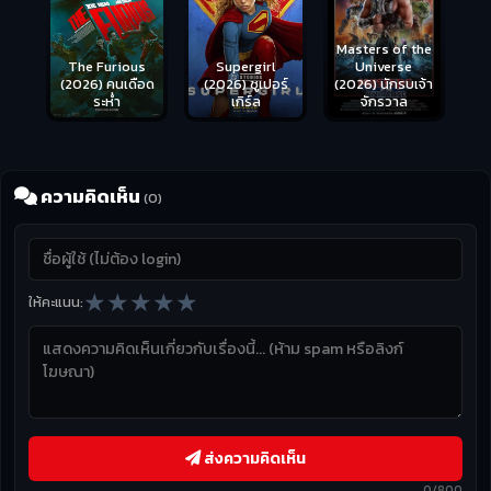
Masters of the
s
Supergirl
Universe
ือด
(2026) ซูเปอร์
(2026) นักรบเจ้า
เกิร์ล
จักรวาล
ความคิดเห็น
(0)
★
★
★
★
★
ให้คะแนน:
ส่งความคิดเห็น
0/800