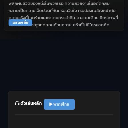
พลิกผันชีวิตของหนึ่งในพวกเธอ ความสวยงามในอดีตกลับ
กลายเป็นความเจ็บปวดที่กัดกร่อนจิตใจ เธอต้องเผชิญหน้ากับ
ความจริงที่โหดร้ายและความทรงจำที่ไม่อาจลบเลือน มิตรภาพที่
แสดงเพิ่ม
เคยแน่นแฟ้นจะถูกทดสอบด้วยความเศร้าที่ไม่มีใครคาดคิด
ตัวเล่นหลัก
พากย์ไทย