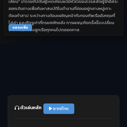
เลียน" นำโดยกัปตันผู้โหดเหี้ยมแต่มีหัวใจของโจรสลัดผู้รักอิสระ
ออกเดินทางเพื่อค้นหาสมบัติในตำนานที่ซ่อนอยู่กลางหมู่เกาะ
ต้องคำสาป ระหว่างทางต้องเผชิญหน้ากับกองทัพเรืออังกฤษที่
ไล่ล่า และศัตรูเก่าที่ทรยศหักหลัง การผจญภัยครั้งนี้จะเปลี่ยน
แสดงเพิ่ม
ชะตากรรมของลูกเรือทุกคนไปตลอดกาล
ตัวเล่นหลัก
พากย์ไทย