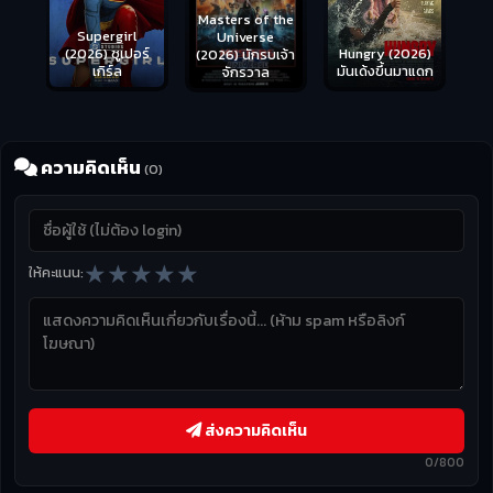
Masters of the
s
Supergirl
Universe
ือด
(2026) ซูเปอร์
Hungry (2026)
(2026) นักรบเจ้า
เกิร์ล
มันเด้งขึ้นมาแดก
จักรวาล
ความคิดเห็น
(0)
★
★
★
★
★
ให้คะแนน:
ส่งความคิดเห็น
0/800