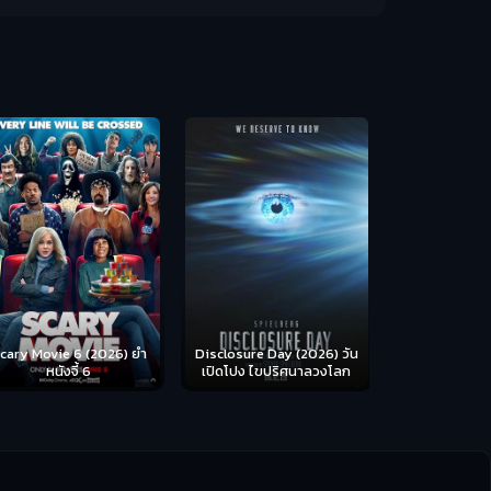
Backrooms (
ห้อง
cary Movie 6 (2026) ยำ
Disclosure Day (2026) วัน
หนังจี้ 6
เปิดโปง ไขปริศนาลวงโลก