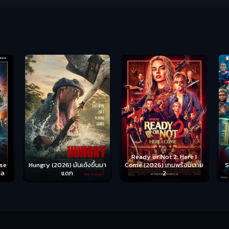
Ready or Not 2: Here I
Hungry (2026) มันเด้งขึ้นมา
Come (2026) เกมพร้อมตาย
S
se
แดก
2
าล