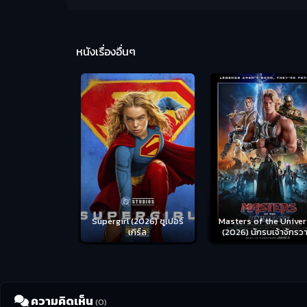
หนังเรื่องอื่นๆ
us (2026) คน
Supergirl (2026) ซูเปอร์
Masters of the Univer
อดระห่ำ
เกิร์ล
(2026) นักรบเจ้าจักรว
ความคิดเห็น
(0)