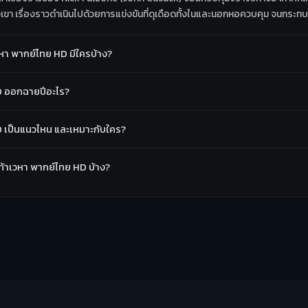
ขา เรื่องราวดำเนินไปด้วยการแข่งขันที่ดุเดือดทั้งในและนอกหอควบคุม จนกระทบถึง
วหา พากย์ไทย HD มีใครบ้าง?
HD ออกฉายปีอะไร?
HD เป็นแนวไหน และเหมาะกับใคร?
ัดท้าเวหา พากย์ไทย HD บ้าง?