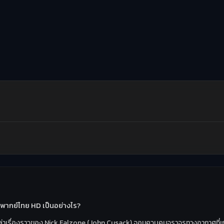
า พากย์ไทย HD เป็นอย่างไร?
 เล่าเรื่องราวของ Nick Falzone (John Cusack) จอมควบคุมจราจรทางอากาศที่เก่