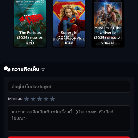
Masters of the
s
Supergirl
Universe
ือด
(2026) ซูเปอร์
(2026) นักรบเจ้า
เกิร์ล
จักรวาล
ความคิดเห็น
(0)
★
★
★
★
★
ให้คะแนน: