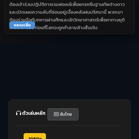
ต้องเข้าร่วมปฏิบัติการเรนฟอลล์เพื่อแทรกซึมฐานทัพต่างดาว
และเปิดเผยความลับที่ซ่อนอยู่เบื้องหลังฝนปริศนานี้ พวกเขา
ต้องร่วมมือกับทหารผ่านศึกและนักวิทยาศาสตร์เพื่อหาทางยุติ
แสดงเพิ่ม
การยึดครอง ก่อนที่โลกจะถูกทำลายล้างสิ้นเชิง
ตัวเล่นหลัก
ซับไทย
1080p