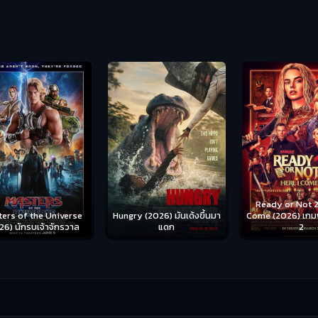
Ready or Not 2: Here I
Hungry (2026) มันเด้งขึ้นมา
Come (2026) เกมพร้อมตาย
S
se
แดก
2
าล