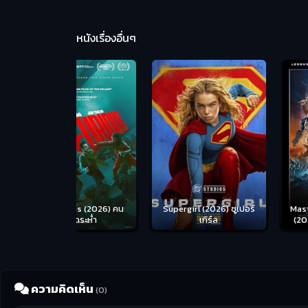
หนังเรื่องอื่นๆ
us (2026) คน
Supergirl (2026) ซูเปอร์
Masters of the Univer
อดระห่ำ
เกิร์ล
(2026) นักรบเจ้าจักรว
ความคิดเห็น
(0)