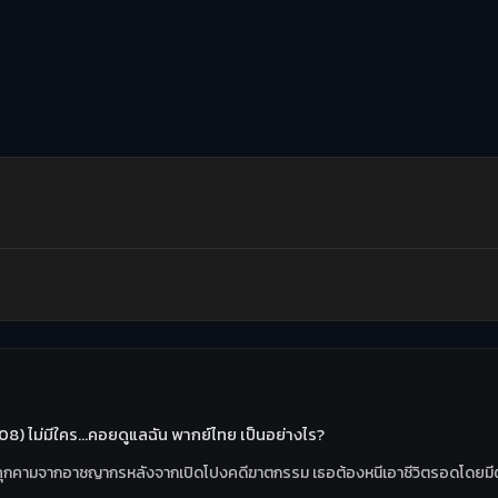
08) ไม่มีใคร…คอยดูแลฉัน พากย์ไทย เป็นอย่างไร?
าวที่ถูกคุกคามจากอาชญากรหลังจากเปิดโปงคดีฆาตกรรม เธอต้องหนีเอาชีวิตรอดโดยมี