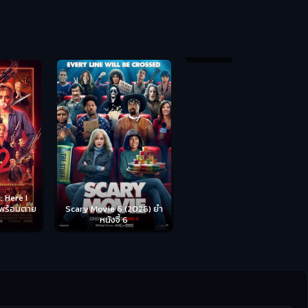
Backrooms (
ห้อง
cary Movie 6 (2026) ยำ
Disclosure Day (2026) วัน
หนังจี้ 6
เปิดโปง ไขปริศนาลวงโลก