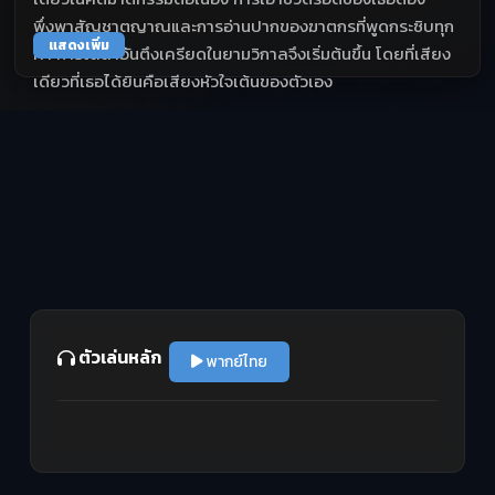
พึ่งพาสัญชาตญาณและการอ่านปากของฆาตกรที่พูดกระซิบทุก
แสดงเพิ่ม
คำ การไล่ล่าอันตึงเครียดในยามวิกาลจึงเริ่มต้นขึ้น โดยที่เสียง
เดียวที่เธอได้ยินคือเสียงหัวใจเต้นของตัวเอง
ตัวเล่นหลัก
พากย์ไทย