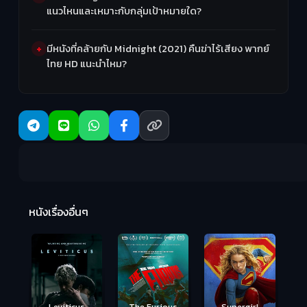
แนวไหนและเหมาะกับกลุ่มเป้าหมายใด?
มีหนังที่คล้ายกับ Midnight (2021) คืนฆ่าไร้เสียง พากย์
ไทย HD แนะนำไหม?
Ma
หนังเรื่องอื่นๆ
(2
Leviticus
The Furious
Supergirl