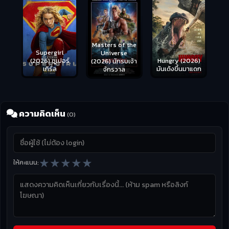
Masters of the
s
Supergirl
Universe
ือด
(2026) ซูเปอร์
Hungry (2026)
(2026) นักรบเจ้า
เกิร์ล
มันเด้งขึ้นมาแดก
จักรวาล
ความคิดเห็น
(0)
★
★
★
★
★
ให้คะแนน: