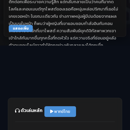
ติ๊กต่อกเพื่อระบายความรู้สึก แต่กลับกลายเป็นว่าคนที่มากด
ไลค์และคอมเมนต์ทุกโพสต์ของเธอคือหนุ่มหล่อปริศนาที่เธอไม่
เคยเจอหน้า ในขณะเดียวกัน ช่างภาพหนุ่มผู้มีปมด้อยจากแผล
เป็นบนใบหน้า ก็พบว่าผู้หญิงที่เขาแอบชอบกำลังอินกับคอน
แสดงเพิ่ม
เทนต์สายดาร์กที่เขาโพสต์ ความสัมพันธ์ยุคดิจิทัลพาพวกเขา
เข้าใกล้กันมากขึ้นทุกครั้งที่กดหัวใจ แต่ความจริงที่ซ่อนอยู่หลัง
ตัวตนออนไลน์อาจทำให้ทุกอย่างพังทลายลงได้ทุกเมื่อ
ตัวเล่นหลัก
พากย์ไทย