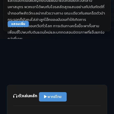
และดีเอโก้ต้องผจญภัยบนแผ่นน้ำแข็งที่ลอยเคว้งกลาง
มหาสมุทร พวกเขาได้พบกับโจรสลัดสุดแสบอย่างกัปตันกัตต์ที่
นำกองทัพสัตว์ทะเลน่ากลัวขวางทาง ขณะเดียวกันสแคร็ตตัวบ้า
กระรอกก็ยังคงไล่ล่าลูกโอ๊กของมันจนทำให้เกิดการ
แสดงเพิ่ม
เปลี่ยนแปลงของทวีปทั่วโลก การเดินทางครั้งนี้จะพาทั้งสาม
เพื่อนซี้ไปพบกับดินแดนใหม่และบททดสอบมิตรภาพที่แข็งแกร่ง
กว่าที่เคย
ตัวเล่นหลัก
พากย์ไทย