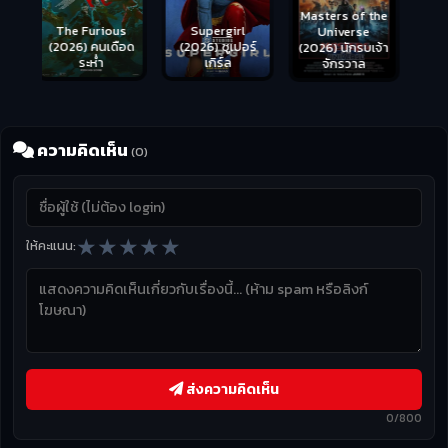
Masters of the
s
Supergirl
Universe
ือด
(2026) ซูเปอร์
Hungry (2026)
(2026) นักรบเจ้า
เกิร์ล
มันเด้งขึ้นมาแดก
จักรวาล
ความคิดเห็น
(0)
★
★
★
★
★
ให้คะแนน:
ส่งความคิดเห็น
0/800