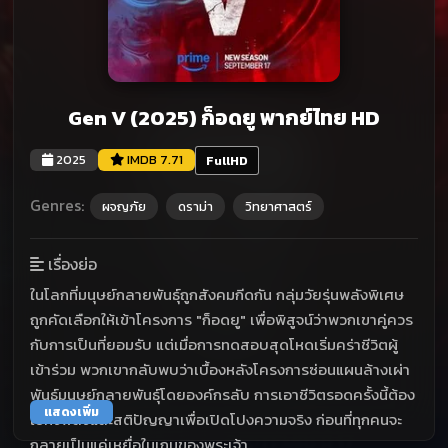
Gen V (2025) ก็อดยู พากย์ไทย HD
2025
IMDB 7.71
FullHD
Genres:
ผจญภัย
ดราม่า
วิทยาศาสตร์
เรื่องย่อ
ในโลกที่มนุษย์กลายพันธุ์ถูกสังคมกีดกัน กลุ่มวัยรุ่นพลังพิเศษ
ถูกคัดเลือกให้เข้าโครงการ "ก็อดยู" เพื่อพิสูจน์ว่าพวกเขาคู่ควร
กับการเป็นที่ยอมรับ แต่เมื่อการทดสอบสุดโหดเริ่มคร่าชีวิตผู้
เข้าร่วม พวกเขากลับพบว่าเบื้องหลังโครงการซ่อนแผนล้างเผ่า
พันธุ์มนุษย์กลายพันธุ์โดยองค์กรลับ การเอาชีวิตรอดครั้งนี้ต้อง
แสดงเพิ่ม
ใช้ทั้งพลังและสติปัญญาเพื่อเปิดโปงความจริง ก่อนที่ทุกคนจะ
กลายเป็นแค่เหยื่อในเกมของพระเจ้า