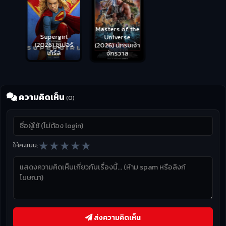
Masters of the
s
Supergirl
Universe
ือด
(2026) ซูเปอร์
Hungry (2026)
(2026) นักรบเจ้า
เกิร์ล
มันเด้งขึ้นมาแดก
จักรวาล
ความคิดเห็น
(0)
★
★
★
★
★
ให้คะแนน:
ส่งความคิดเห็น