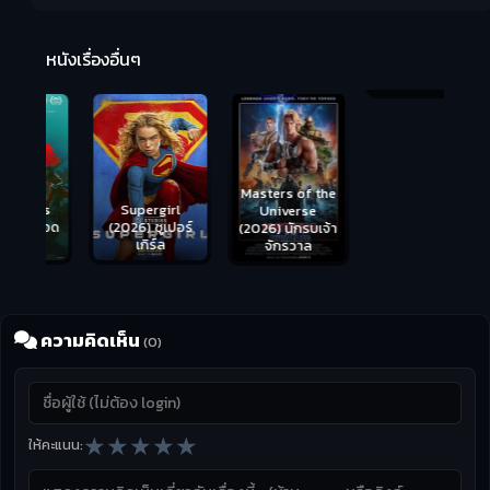
R
2:
หนังเรื่องอื่นๆ
Masters of the
s
Supergirl
Universe
ือด
(2026) ซูเปอร์
Hungry (2026)
(2026) นักรบเจ้า
เกิร์ล
มันเด้งขึ้นมาแดก
จักรวาล
ความคิดเห็น
(0)
★
★
★
★
★
ให้คะแนน: