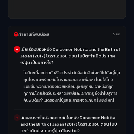
คำถามที่พบบ่อย
5 ข้อ
เนื้อเรื่องของหนัง Doraemon Nobita and the Birth of
Japan (2017) โดราเอมอน ตอน โนบิตะกำเนิดประเทศ
ญี่ปุ่น เป็นอย่างไร?
โนบิตะเบื่อหน่ายกับชีวิตประจำวันจึงตัดสินใจหนีไปยังญี่ปุ่น
ยุคโบราณพร้อมกับโดราเอมอนและเพื่อนๆ โดยใช้ไทม์
แมชชีน พวกเขาต้องช่วยเหลือมนุษย์ยุคหินเผ่าหนึ่งที่ถูก
คุกคามโดยสัตว์ประหลาดยักษ์และเผ่าศัตรู ซึ่งนำไปสู่การ
ค้นพบต้นกำเนิดของญี่ปุ่นและการผจญภัยครั้งยิ่งใหญ่
นักแสดงหรือตัวละครหลักในหนัง Doraemon Nobita
and the Birth of Japan (2017) โดราเอมอน ตอน โนบิ
ตะกำเนิดประเทศญี่ปุ่น มีใครบ้าง?