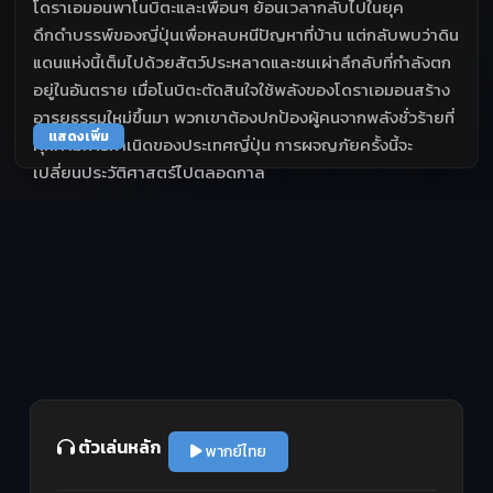
โดราเอมอนพาโนบิตะและเพื่อนๆ ย้อนเวลากลับไปในยุค
ดึกดำบรรพ์ของญี่ปุ่นเพื่อหลบหนีปัญหาที่บ้าน แต่กลับพบว่าดิน
แดนแห่งนี้เต็มไปด้วยสัตว์ประหลาดและชนเผ่าลึกลับที่กำลังตก
อยู่ในอันตราย เมื่อโนบิตะตัดสินใจใช้พลังของโดราเอมอนสร้าง
อารยธรรมใหม่ขึ้นมา พวกเขาต้องปกป้องผู้คนจากพลังชั่วร้ายที่
แสดงเพิ่ม
คุกคามการกำเนิดของประเทศญี่ปุ่น การผจญภัยครั้งนี้จะ
เปลี่ยนประวัติศาสตร์ไปตลอดกาล
ตัวเล่นหลัก
พากย์ไทย