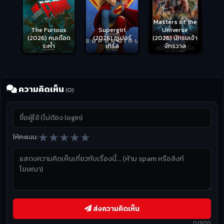
Masters of the
s
Supergirl
Universe
ือด
(2026) ซูเปอร์
(2026) นักรบเจ้า
เกิร์ล
จักรวาล
ความคิดเห็น
(0)
★
★
★
★
★
ให้คะแนน:
ส่งความคิดเห็น
0/800