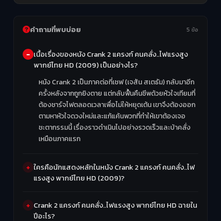
คำถามที่พบบ่อย
5 ข้อ
เนื้อเรื่องของหนัง Crank 2 แครงก์ คนคลั่ง..ไฟแรงสูง
พากย์ไทย HD (2009) เป็นอย่างไร?
หนัง Crank 2 เป็นภาคต่อที่เชฟ (เจสัน สเตธัม) กลับมาอีก
ครั้งหลังจากถูกยิงตาย แต่กลับฟื้นคืนชีพด้วยหัวใจเทียมที่
ต้องชาร์จไฟตลอดเวลาเพื่อไม่ให้หยุดเต้น เขาจึงต้องออก
ตามหาหัวใจดวงใหม่และแก้แค้นพวกที่ทำให้เขาต้องเจอ
ชะตากรรมนี้ เรื่องราวดำเนินไปอย่างรวดเร็วและบ้าคลั่ง
เหมือนภาคแรก
ใครคือนักแสดงหลักในหนัง Crank 2 แครงก์ คนคลั่ง..ไฟ
แรงสูง พากย์ไทย HD (2009)?
Crank 2 แครงก์ คนคลั่ง..ไฟแรงสูง พากย์ไทย HD ฉายใน
ปีอะไร?