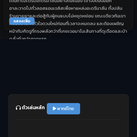
เต้นถ้าไม่ได้รับอะดรีนาลีนอย่างต่อเนื่อง เขาจึงต้องออก
อาละวาดไปทั่วลอสแอนเจลิสเพื่อหาแหล่งอะดรีนาลีน ทั้งปล้น
ร้านขายยาและต่อสู้กับผู้คนแบบไม่หยุดหย่อน ขณะเดียวกันเขา
แสดงเพิ่ม
ก็ต้องตามหาหัวใจดวงใหม่ก่อนที่เวลาจะหมดลง และต้องเผชิญ
หน้ากับศัตรูที่ทรงพลังกว่าที่เคยเจอมาในเส้นทางที่ดุเดือดและบ้า
คลั่งยิ่งกว่าภาคแรก
ตัวเล่นหลัก
พากย์ไทย