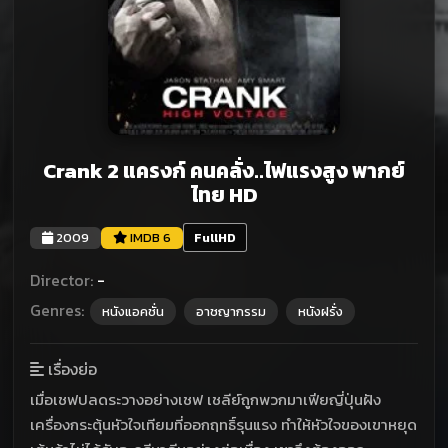
Crank 2 แครงก์ คนคลั่ง..ไฟแรงสูง พากย์
ไทย HD
2009
IMDB 6
FullHD
Director:
-
Genres:
หนังแอคชั่น
อาชญากรรม
หนังฝรั่ง
เรื่องย่อ
เมื่อเชฟปลดระวางอย่างเชฟ เชลีย์ถูกพวกมาเฟียญี่ปุ่นฝัง
เครื่องกระตุ้นหัวใจเทียมที่ออกฤทธิ์รุนแรง ทำให้หัวใจของเขาหยุด