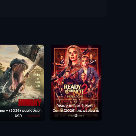
Scary Movie 
หนังจี
Ready or Not 2: Here I
ngry (2026) มันเด้งขึ้นมา
Come (2026) เกมพร้อมตาย
แดก
2