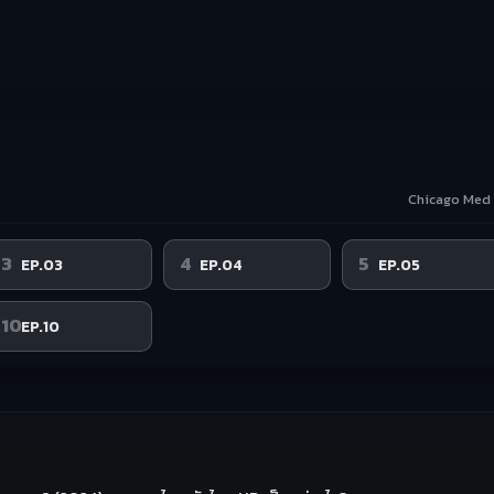
Chicago Med 
3
4
5
EP.03
EP.04
EP.05
10
EP.10