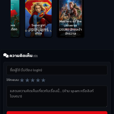
Masters of the
s
Supergirl
Universe
ือด
(2026) ซูเปอร์
Hungry (2026)
(2026) นักรบเจ้า
เกิร์ล
มันเด้งขึ้นมาแดก
จักรวาล
ความคิดเห็น
(0)
★
★
★
★
★
ให้คะแนน: