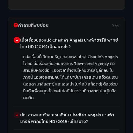
คำถามที่พบบ่อย
5 ข้อ
เนื้อเรื่องของหนัง Charlie's Angels นางฟ้าชาร์ลี พากย์
ไทย HD (2019) เป็นอย่างไร?
หนังเรื่องนี้เป็นภาครีบูตของแฟรนไชส์ Charlie's Angels
โดยมีเนื้อเรื่องเกี่ยวกับองค์กร Townsend Agency ที่มี
สายลับหญิงชื่อ 'แองเจิล' ทำงานให้กับชาร์ลีผู้ลึกลับ ใน
ภาคนี้ แองเจิลสามคน ได้แก่ ซาบีน่า (คริสเตน สจ๊วต), เจน
(เอลลา บาลินสกา) และเอเลน่า (นาโอมิ สก็อตต์) ต้องร่วม
มือกันเพื่อหยุดยั้งเทคโนโลยีอันตรายที่อาจตกไปอยู่ในมือ
คนผิด
นักแสดงและตัวละครหลักใน Charlie's Angels นางฟ้า
ชาร์ลี พากย์ไทย HD (2019) มีใครบ้าง?