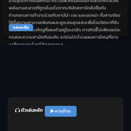
มาปฏิบัติภารกิจอีกครั้ง คราวนี้พวกเธอต้องตามสืบเทคโนโลยี
พลังงานสะอาดที่ถูกขโมยไปจากบริษัทสตาร์ตอัปชื่อดัง
ท่ามกลางการทำงานร่วมกับซาบีน่า เจน และเอเลน่า ทั้งสามต้อง
ใช้ทั้งความสามารถพิเศษและลูกเล่นสุดแสบเพื่อไขปริศนาที่ซับ
แสดงเพิ่ม
ซ้อนและเอาชนะศัตรูที่แฝงตัวอยู่ในเงามืด ภารกิจนี้ไม่เพียงแต่จะ
ทดสอบความสามัคคีของทีม แต่ยังเปิดโปงแผนการใหญ่ที่อาจ
เปลี่ยนแปลงโลกได้ตลอดกาล
ตัวเล่นหลัก
พากย์ไทย