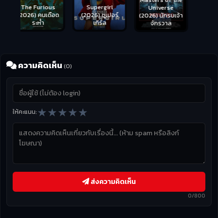
s
Supergirl
Universe
ือด
(2026) ซูเปอร์
(2026) นักรบเจ้า
เกิร์ล
จักรวาล
ความคิดเห็น
(0)
★
★
★
★
★
ให้คะแนน:
ส่งความคิดเห็น
0/800