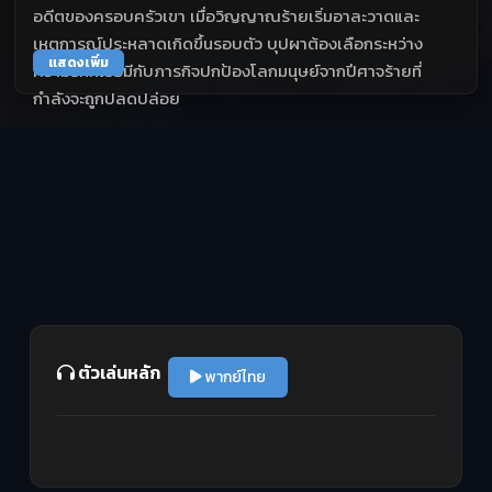
อดีตของครอบครัวเขา เมื่อวิญญาณร้ายเริ่มอาละวาดและ
เหตุการณ์ประหลาดเกิดขึ้นรอบตัว บุปผาต้องเลือกระหว่าง
แสดงเพิ่ม
ความรักที่เธอมีกับภารกิจปกป้องโลกมนุษย์จากปีศาจร้ายที่
กำลังจะถูกปลดปล่อย
ตัวเล่นหลัก
พากย์ไทย