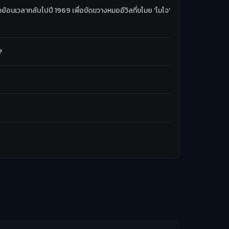
นเวลากลับไปปี 1969 เพื่อขัดขวางหมออีวิลที่ขโมย 'โมโจ'
?