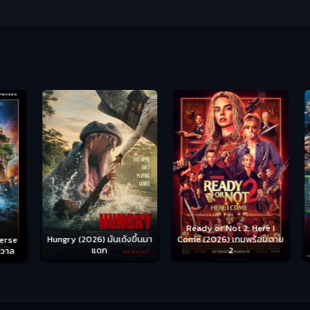
Ready or Not 2: Here I
Hungry (2026) มันเด้งขึ้นมา
Come (2026) เกมพร้อมตาย
S
se
แดก
2
าล