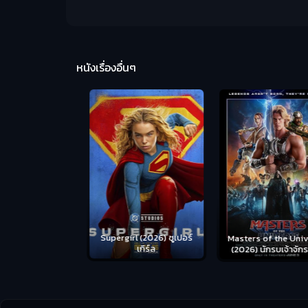
หนังเรื่องอื่นๆ
us (2026) คน
Supergirl (2026) ซูเปอร์
Masters of the Univer
อดระห่ำ
เกิร์ล
(2026) นักรบเจ้าจักรว