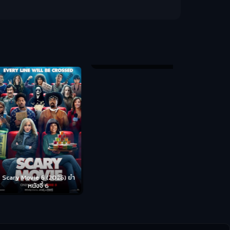
Backrooms (
ห้อง
cary Movie 6 (2026) ยำ
Disclosure Day (2026) วัน
หนังจี้ 6
เปิดโปง ไขปริศนาลวงโลก