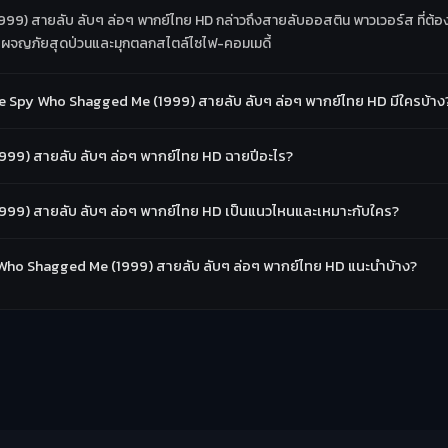
) สายลับ ลับๆ ล่อๆ พากย์ไทย HD กล่าวถึงสายลับออสติน พาวเวอร์ส ที่ต้องย้อ
มีการผจญภัยสุดป่วนและมุกตลกสไตล์ไซไฟ-คอมเมดี้
 Spy Who Shagged Me (1999) สายลับ ลับๆ ล่อๆ พากย์ไทย HD มีใครบ้าง
99) สายลับ ลับๆ ล่อๆ พากย์ไทย HD ฉายปีอะไร?
99) สายลับ ลับๆ ล่อๆ พากย์ไทย HD เป็นแนวไหนและเหมาะกับใคร?
py Who Shagged Me (1999) สายลับ ลับๆ ล่อๆ พากย์ไทย HD แนะนำบ้าง?