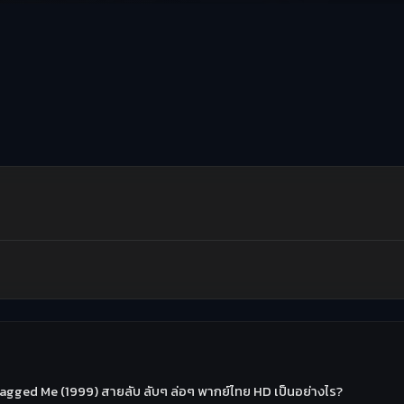
hagged Me (1999) สายลับ ลับๆ ล่อๆ พากย์ไทย HD เป็นอย่างไร?