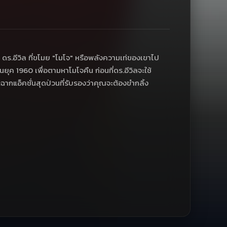
 ดร.อีวิล ที่ขโมย "โมโจ" หรือพลังความเท่ของเขาไป
ุค 1960 เพื่อตามหาโมโจคืน ก่อนที่ดร.อีวิลจะใช้
ากแอ็คชั่นสุดป่วนที่รับรองว่าคุณจะต้องขำกลิ้ง