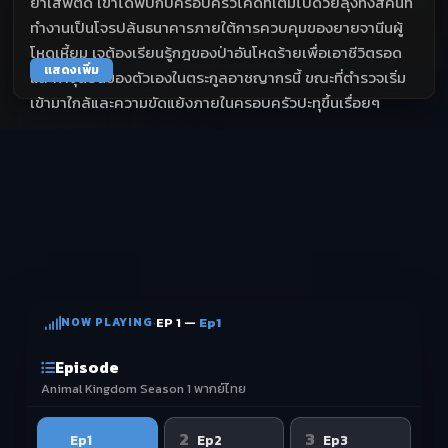
ยาเสพติด เขาได้พบกับครอบครัวโคดี้ที่เต็มไปด้วยลุงทั้งสี่คนที่
ทำงานเป็นโจรปล้นธนาคารภายใต้การควบคุมของยายจานีนผู้
โหดเหี้ยม เจต้องเรียนรู้กฎของป่าอันโหดร้ายเพื่อเอาชีวิตรอด
แสดงเพิ่ม
และหาจุดยืนของตัวเองในตระกูลอาชญากรนี้ ขณะที่ตำรวจเริ่ม
เข้ามาใกล้และความขัดแย้งภายในครอบครัวปะทุขึ้นเรื่อยๆ
NOW PLAYING
·
EP 1 —
Ep1
Episode
Animal Kingdom Season 1 พากย์ไทย
1
2
3
Ep1
Ep2
Ep3