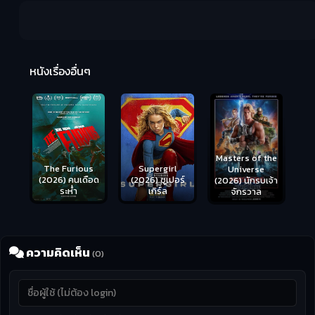
R
2:
หนังเรื่องอื่นๆ
Masters of the
s
Supergirl
Universe
ือด
(2026) ซูเปอร์
Hungry (2026)
(2026) นักรบเจ้า
เกิร์ล
มันเด้งขึ้นมาแดก
จักรวาล
ความคิดเห็น
(0)