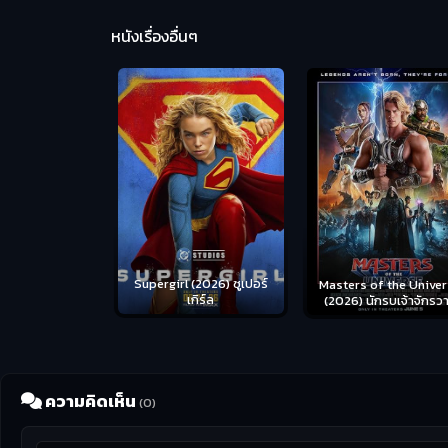
หนังเรื่องอื่นๆ
us (2026) คน
Supergirl (2026) ซูเปอร์
Masters of the Univer
อดระห่ำ
เกิร์ล
(2026) นักรบเจ้าจักรว
ความคิดเห็น
(0)