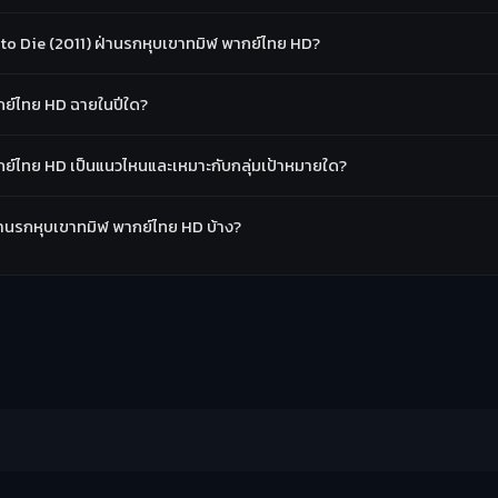
to Die (2011) ฝ่านรกหุบเขาทมิฬ พากย์ไทย HD?
ากย์ไทย HD ฉายในปีใด?
ากย์ไทย HD เป็นแนวไหนและเหมาะกับกลุ่มเป้าหมายใด?
 ฝ่านรกหุบเขาทมิฬ พากย์ไทย HD บ้าง?