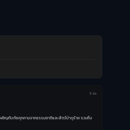
5 ข้อ
งเผชิญกับภัยคุกคามจากธรรมชาติและสัตว์ป่าดุร้าย รวมถึง