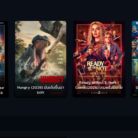
Ready or Not 2: Here I
Hungry (2026) มันเด้งขึ้นมา
Come (2026) เกมพร้อมตาย
S
se
แดก
2
าล