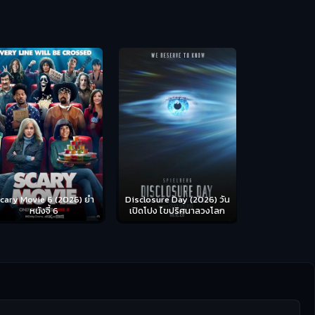
Backrooms (
ห้อง
cary Movie 6 (2026) ยำ
Disclosure Day (2026) วัน
หนังจี้ 6
เปิดโปง ไขปริศนาลวงโลก