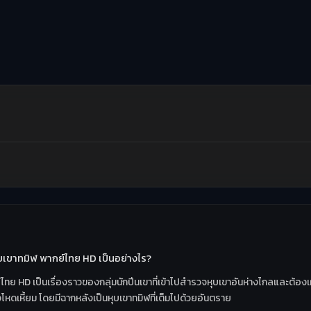
หุบเขาทมิฬ พากย์ไทย HD เป็นอย่างไร?
์ไทย HD เป็นเรื่องราวของกลุ่มนักปีนเขาที่เข้าไปสำรวจหุบเขาอันห่างไกลและต้อ
โหดเหี้ยม โดยมีฉากหลังเป็นหุบเขาทมิฬที่เต็มไปด้วยอันตราย