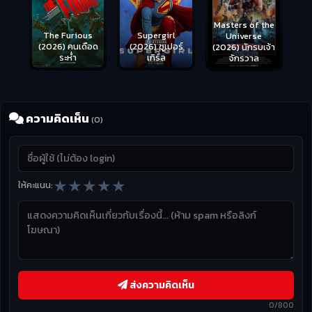
Masters of the
s
Supergirl
Universe
ือด
(2026) ซูเปอร์
(2026) นักรบเจ้า
เกิร์ล
จักรวาล
ความคิดเห็น
(0)
★
★
★
★
★
ให้คะแนน:
ส่งความคิดเห็น
0/800