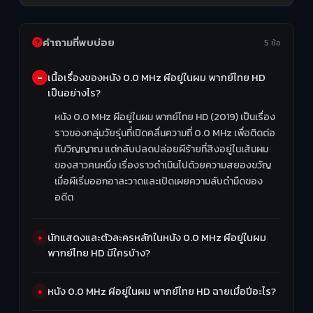
คำถามที่พบบ่อย
5 ข้อ
เนื้อเรื่องของหนัง 0.0 MHz ผีอยู่ในผม พากย์ไทย HD
เป็นอย่างไร?
หนัง 0.0 MHz ผีอยู่ในผม พากย์ไทย HD (2019) เป็นเรื่อง
ราวของกลุ่มวัยรุ่นที่เปิดคลื่นความถี่ 0.0 MHz เพื่อติดต่อ
กับวิญญาณ แต่กลับปลดปล่อยผีร้ายที่สิงอยู่ในเส้นผม
ของสาวคนหนึ่ง เรื่องราวดำเนินไปด้วยความสยองขวัญ
เมื่อผีเริ่มออกอาละวาดและเปิดเผยความลับดำมืดของ
อดีต
นักแสดงและตัวละครหลักในหนัง 0.0 MHz ผีอยู่ในผม
พากย์ไทย HD มีใครบ้าง?
หนัง 0.0 MHz ผีอยู่ในผม พากย์ไทย HD ฉายเมื่อปีอะไร?