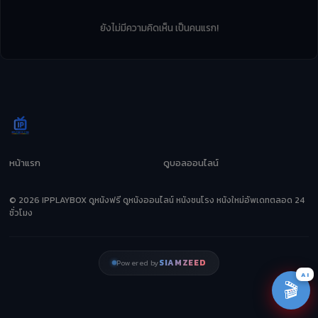
ยังไม่มีความคิดเห็น เป็นคนแรก!
หน้าแรก
ดูบอลออนไลน์
© 2026 IPPLAYBOX ดูหนังฟรี ดูหนังออนไลน์ หนังชนโรง หนังใหม่อัพเดทตลอด 24
ชั่วโมง
SIAMZEED
Powered by
AI
🎬