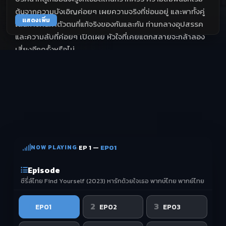
ต้นจากความบังเอิญค่อยๆ เผยความจริงที่ซ่อนอยู่ และพาทั้งคู่
แสดงเพิ่ม
เดินทางค้นหาตัวตนที่แท้จริงของกันและกัน ท่ามกลางอุปสรรค
และความลับที่ค่อยๆ เปิดเผย หัวใจที่เคยแตกสลายจะกล้าลอง
เสี่ยงอีกครั้งหรือไม่
NOW PLAYING
·
EP 1 —
EP01
Episode
ซีรี่ส์ไทย Find Yourself (2023) หารักด้วยใจเธอ พากษ์ไทย พากย์ไทย
1
2
3
EP01
EP02
EP03