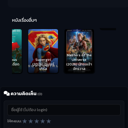
R
2:
หนังเรื่องอื่นๆ
Masters of the
s
Supergirl
Universe
ือด
(2026) ซูเปอร์
Hungry (2026)
(2026) นักรบเจ้า
เกิร์ล
มันเด้งขึ้นมาแดก
จักรวาล
ความคิดเห็น
(0)
★
★
★
★
★
ให้คะแนน: