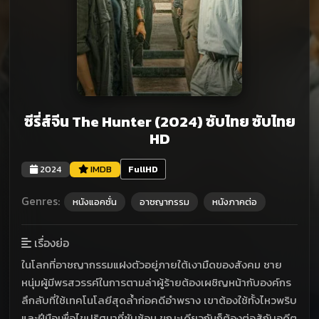
ซีรี่ส์จีน The Hunter (2024) ซับไทย ซับไทย
HD
2024
IMDB
FullHD
Genres:
หนังแอคชั่น
อาชญากรรม
หนังภาคต่อ
เรื่องย่อ
ในโลกที่อาชญากรรมแฝงตัวอยู่ภายใต้เงามืดของสังคม ชาย
หนุ่มผู้มีพรสวรรค์ในการตามล่าผู้ร้ายต้องเผชิญหน้ากับองค์กร
ลึกลับที่ใช้เทคโนโลยีสุดล้ำก่อคดีอำพราง เขาต้องใช้ทั้งไหวพริบ
และฝีมือเพื่อไขปริศนาที่ซับซ้อน ขณะเดียวกันก็ต้องต่อสู้กับอดีต