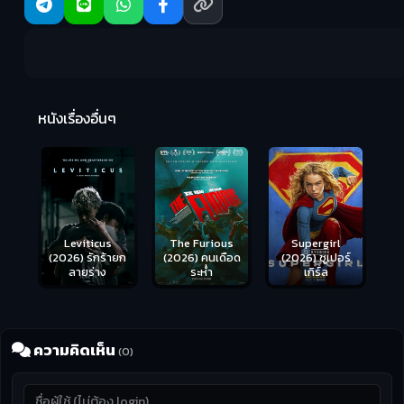
Ma
หนังเรื่องอื่นๆ
(2
Leviticus
The Furious
Supergirl
(2026) รักร้ายก
(2026) คนเดือด
(2026) ซูเปอร์
ลายร่าง
ระห่ำ
เกิร์ล
ความคิดเห็น
(0)