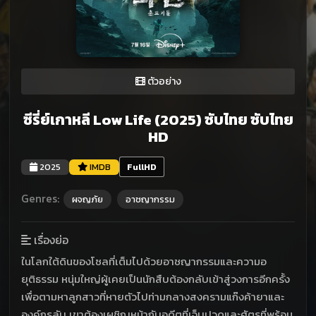
ตัวอย่าง
ซีรี่ย์เกาหลี Low Life (2025) ซับไทย ซับไทย
HD
2025
IMDB
FullHD
Genres:
ผจญภัย
อาชญากรรม
เรื่องย่อ
ในโลกใต้ดินของโซลที่เต็มไปด้วยอาชญากรรมและความอ
ยุติธรรม หนุ่มใหญ่ผู้เคยเป็นนักสืบต้องกลับเข้าสู่วงการอีกครั้ง
เพื่อตามหาลูกสาวที่หายตัวไปท่ามกลางสงครามแก๊งค้ายาและ
องค์กรลับ เขาต้องเผชิญหน้ากับอดีตที่เจ็บปวดและศัตรูที่พร้อม