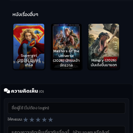
R
2:
หนังเรื่องอื่นๆ
Masters of the
s
Supergirl
Universe
ือด
(2026) ซูเปอร์
Hungry (2026)
(2026) นักรบเจ้า
เกิร์ล
มันเด้งขึ้นมาแดก
จักรวาล
ความคิดเห็น
(0)
★
★
★
★
★
ให้คะแนน: