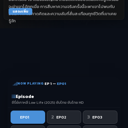
จะฆ่าเขาได้ทุกเมื่อ การสืบหาความจริงครั้งนี้จะพาเขาไปพบกับ
แสดงเพิ่ม
มิตรภาพที่ไม่คาดคิดและความลับที่สั่นสะเทือนทุกชีวิตที่เขาเคย
รู้จัก
NOW PLAYING
·
EP 1 —
EP01
Episode
ซีรี่ย์เกาหลี Low Life (2025) ซับไทย ซับไทย HD
1
2
3
EP01
EP02
EP03